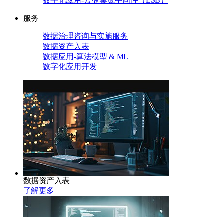
数字化应用-云捷集成中间件（ESB）
服务
数据治理咨询与实施服务
数据资产入表
数据应用-算法模型 & ML
数字化应用开发
数据资产入表
了解更多