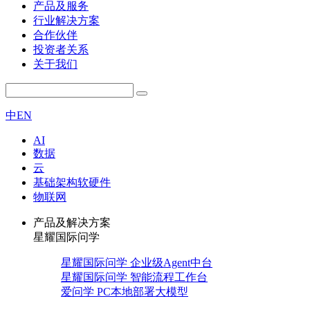
产品及服务
行业解决方案
合作伙伴
投资者关系
关于我们
中
EN
AI
数据
云
基础架构软硬件
物联网
产品及解决方案
星耀国际问学
星耀国际问学 企业级Agent中台
星耀国际问学 智能流程工作台
爱问学 PC本地部署大模型